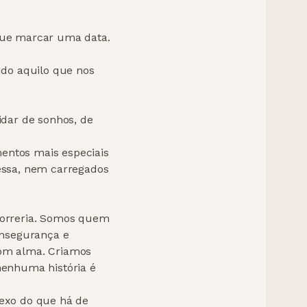
que marcar uma data.
udo aquilo que nos
idar de sonhos, de
ntos mais especiais
essa, nem carregados
correria. Somos quem
insegurança e
om alma. Criamos
nenhuma história é
exo do que há de