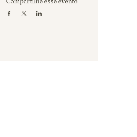
Compartilhe esse evento
Política de reembolso
Política de privacidade
Política de troca
REALIZA ASSESSORIA DE EVENTOS
LTDA CNPJ
53.996.791
/0001-18
Belo Horizonte - Minas Gerais, Brazil