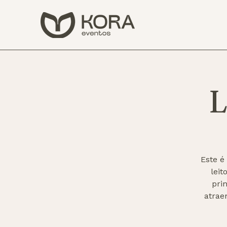
L
Este é
lei
pri
atrae