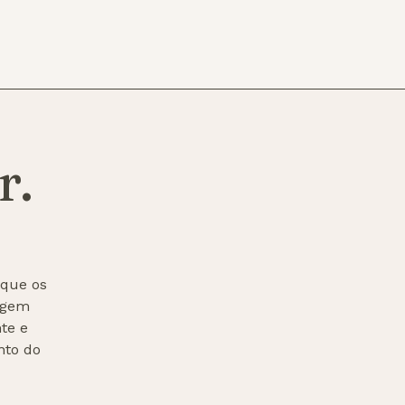
r.
 que os
agem
te e
nto do