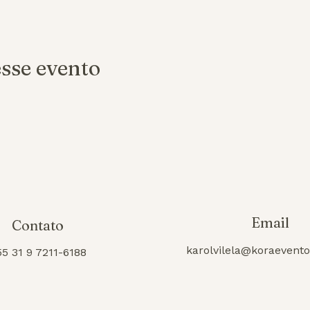
sse evento
Email
Contato
karolvilela@koraevent
55 31 9 7211-6188