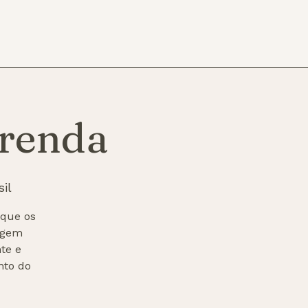
renda
il
 que os
agem
te e
nto do