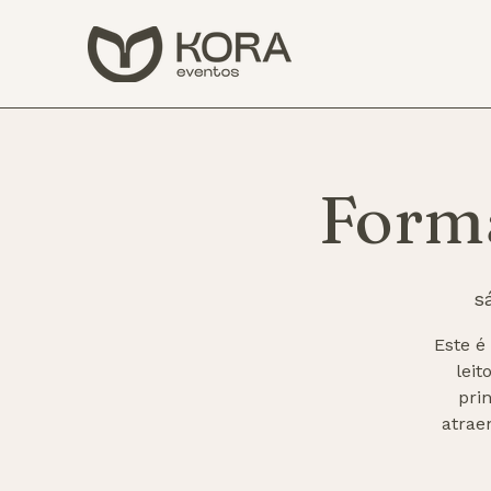
Form
sá
Este é
lei
pri
atrae