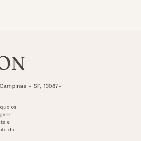
ON
, Campinas - SP, 13087-
 que os
agem
te e
nto do