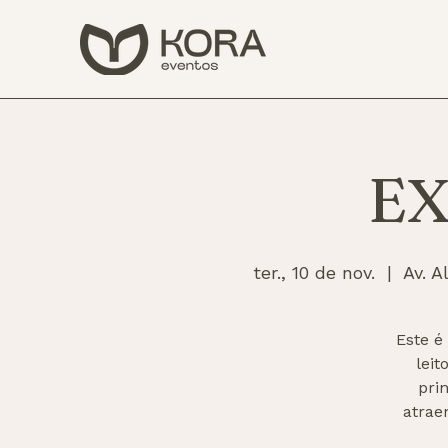
E
ter., 10 de nov.
  |  
Av. A
Este é
lei
pri
atrae