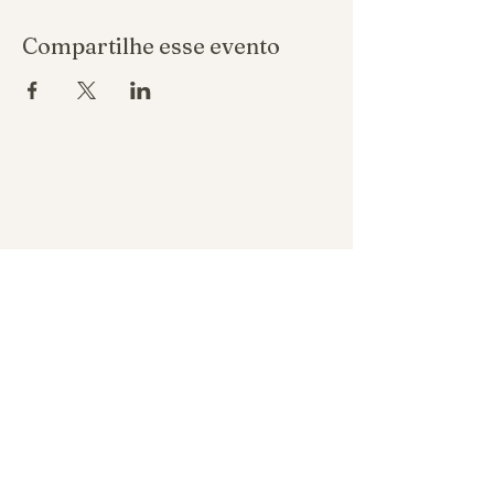
Compartilhe esse evento
Política de reembolso
Política de privacidade
Política de troca
REALIZA ASSESSORIA DE EVENTOS
LTDA CNPJ
53.996.791
/0001-18