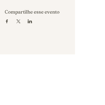
Compartilhe esse evento
Política de reembolso
Política de privacidade
Política de troca
REALIZA ASSESSORIA DE EVENTOS
LTDA CNPJ
53.996.791
/0001-18