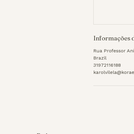
Informações d
Rua Professor Aní
Brazil
31972116188
karolvilela@kora