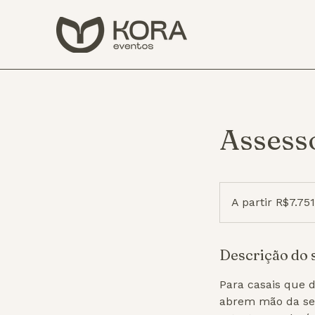
Assesso
A
partir
A partir R$7.75
R$7.751,49
Descrição do 
Para casais que 
abrem mão da seg