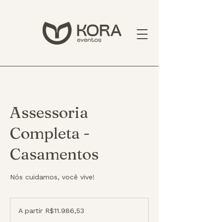
Assessoria
Completa -
Casamentos
Nós cuidamos, você vive!
A
partir
A partir R$11.986,53
R$11.986,53