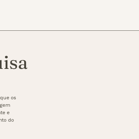
isa
 que os
agem
te e
nto do