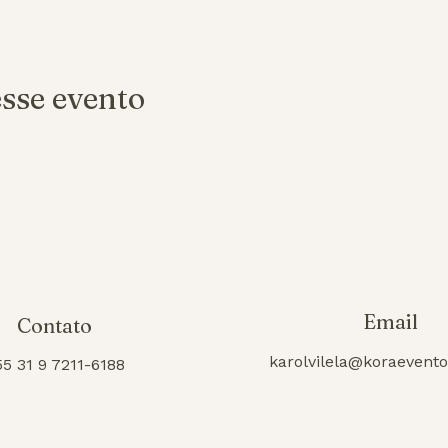
sse evento
Email
Contato
karolvilela@koraevent
55 31 9 7211-6188