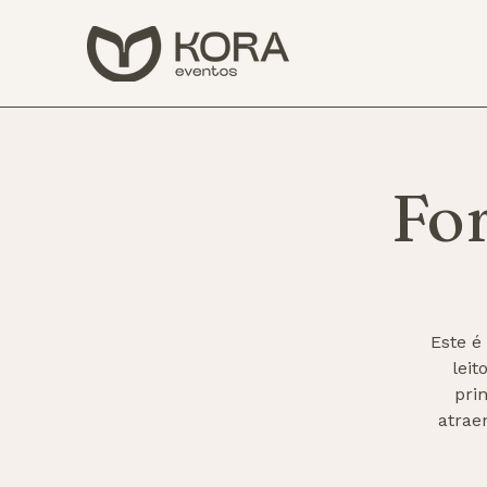
Fo
Este é
lei
pri
atrae