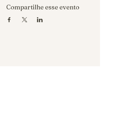
Compartilhe esse evento
Política de reembolso
Política de privacidade
Política de troca
REALIZA ASSESSORIA DE EVENTOS
LTDA CNPJ
53.996.791
/0001-18
Belo Horizonte - Minas Gerais, Brazil