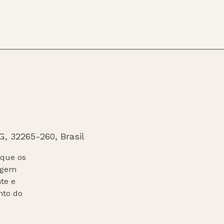
G, 32265-260, Brasil
 que os
agem
te e
nto do