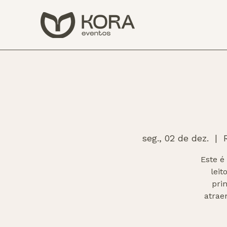
seg., 02 de dez.
  |  
Este é
lei
pri
atrae